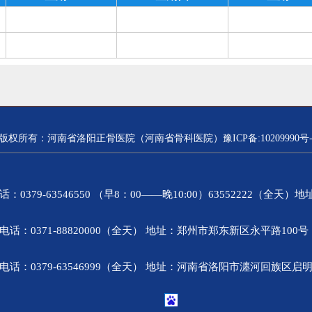
版权所有：河南省洛阳正骨医院（河南省骨科医院）豫ICP备:10209990号-
9-63546550 （早8：00——晚10:00）63552222（全天
0371-88820000（全天） 地址：郑州市郑东新区永平路10
0379-63546999（全天） 地址：河南省洛阳市瀍河回族区启明