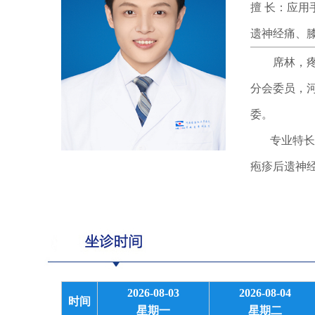
擅 长：应
遗神经痛、
席林，疼痛
分会委员，
委。
专业特长：
疱疹后遗神
2026-08-03
2026-08-04
时间
星期一
星期二