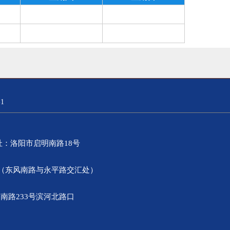
1
）地址：洛阳市启明南路18号
0号（东风南路与永平路交汇处）
南路233号滨河北路口