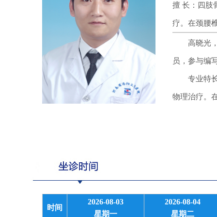
擅 长：四
疗。在颈腰
高晓光，康
员，参与编
专业特长：
物理治疗。
2026-08-03
2026-08-04
时间
星期一
星期二