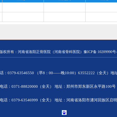
版权所有：河南省洛阳正骨医院（河南省骨科医院）豫ICP备:10209990号-
9-63546550 （早8：00——晚10:00）63552222（全天
0371-88820000（全天） 地址：郑州市郑东新区永平路10
0379-63546999（全天） 地址：河南省洛阳市瀍河回族区启明