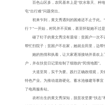
百色山区多，农民基本上是“饮水靠天、种地靠填
屯“出行难”问题突出。
初来乍到，黄文秀遇到的困难还不止于此。“你
行？”一开始，村民并不买账，甚至怀疑她不过是
碰了钉子的黄文秀没有退缩：贫困户一次不让
帮忙扫院子；贫困户不在家，她就去田里，边帮
她的热情和执着，让大家逐渐接纳并喜欢上了
户，并在扶贫日记里绘制了细致的“民情地图”。
大道至简，实干为要。践行正确政绩观，关键在
特色产业。为推动道路硬化、蓄水池修建等事宜
了电商服务站。
农村出生的黄文秀深知，脱贫攻坚要“扶志”和