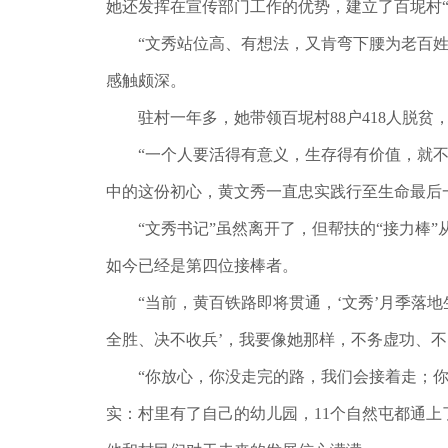
她还发挥在宣传部门工作的优势，建立了百坭村
“文秀站位高、有想法，又肯弯下腰为老百姓干
感触颇深。
驻村一年多，她带领百坭村88户418人脱贫，全
“一个人要活得有意义，生存得有价值，就不能
中的这份初心，黄文秀一直忠实践行至生命最后
“文秀书记”虽然离开了，但帮扶的“接力棒”
如今已经是第四位接棒者。
“当前，黄百铁路即将贯通，‘文秀’月季落地
全胜、决不收兵’，我要像她那样，不务虚功、
“你放心，你没走完的路，我们会接着走；你没
实：村里有了自己的幼儿园，11个自然屯都通