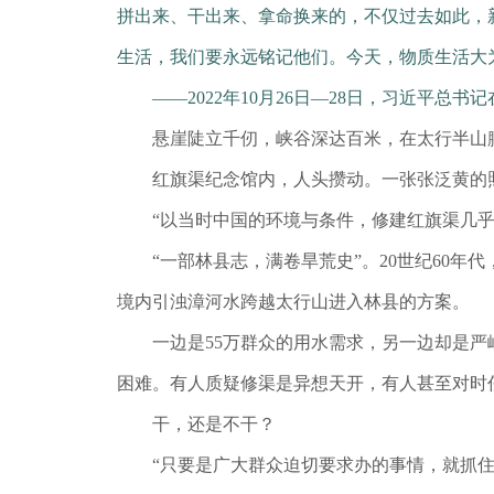
拼出来、干出来、拿命换来的，不仅过去如此，
生活，我们要永远铭记他们。今天，物质生活大
——2022年10月26日—28日，习近平总书
悬崖陡立千仞，峡谷深达百米，在太行半山腰
红旗渠纪念馆内，人头攒动。一张张泛黄的照
“以当时中国的环境与条件，修建红旗渠几乎不
“一部林县志，满卷旱荒史”。20世纪60年
境内引浊漳河水跨越太行山进入林县的方案。
一边是55万群众的用水需求，另一边却是严峻
困难。有人质疑修渠是异想天开，有人甚至对时
干，还是不干？
“只要是广大群众迫切要求办的事情，就抓住时