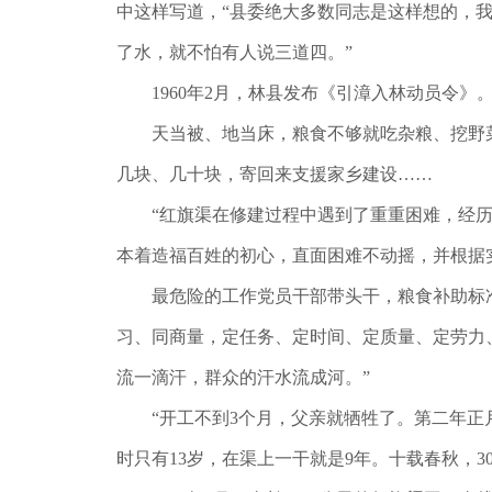
中这样写道，“县委绝大多数同志是这样想的，
了水，就不怕有人说三道四。”
1960年2月，林县发布《引漳入林动员令》。
天当被、地当床，粮食不够就吃杂粮、挖野菜
几块、几十块，寄回来支援家乡建设……
“红旗渠在修建过程中遇到了重重困难，经历了
本着造福百姓的初心，直面困难不动摇，并根据
最危险的工作党员干部带头干，粮食补助标准干
习、同商量，定任务、定时间、定质量、定劳力
流一滴汗，群众的汗水流成河。”
“开工不到3个月，父亲就牺牲了。第二年正月
时只有13岁，在渠上一干就是9年。十载春秋，