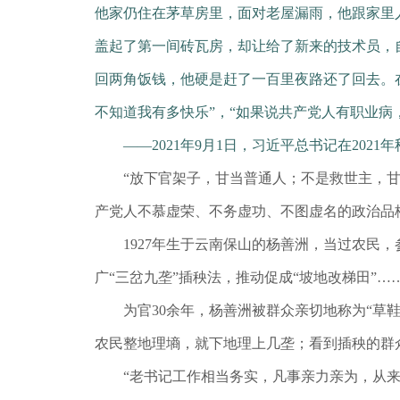
他家仍住在茅草房里，面对老屋漏雨，他跟家里人
盖起了第一间砖瓦房，却让给了新来的技术员，
回两角饭钱，他硬是赶了一百里夜路还了回去。
不知道我有多快乐”，“如果说共产党人有职业病
——2021年9月1日，习近平总书记在202
“放下官架子，甘当普通人；不是救世主，甘当
产党人不慕虚荣、不务虚功、不图虚名的政治品
1927年生于云南保山的杨善洲，当过农民，参
广“三岔九垄”插秧法，推动促成“坡地改梯田”
为官30余年，杨善洲被群众亲切地称为“草鞋书
农民整地理墒，就下地理上几垄；看到插秧的群
“老书记工作相当务实，凡事亲力亲为，从来不