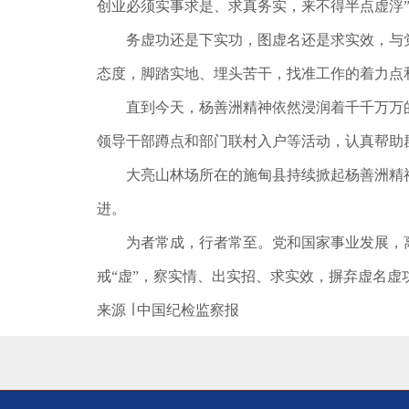
创业必须实事求是、求真务实，来不得半点虚浮”
务虚功还是下实功，图虚名还是求实效，与党
态度，脚踏实地、埋头苦干，找准工作的着力点
直到今天，杨善洲精神依然浸润着千千万万的
领导干部蹲点和部门联村入户等活动，认真帮助
大亮山林场所在的施甸县持续掀起杨善洲精神
进。
为者常成，行者常至。党和国家事业发展，离不
戒“虚”，察实情、出实招、求实效，摒弃虚名
来源 ∣ 中国纪检监察报