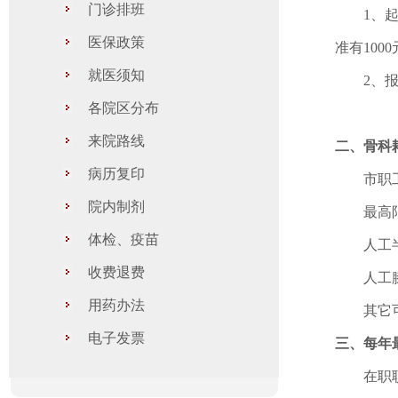
门诊排班
1、起付
医保政策
准有100
就医须知
2、报销比
各院区分布
来院路线
二、骨科
病历复印
市职工个
院内制剂
最高限额
体检、疫苗
人工半髋
收费退费
人工膝关
用药办法
其它可报
电子发票
三、每年
在职职工