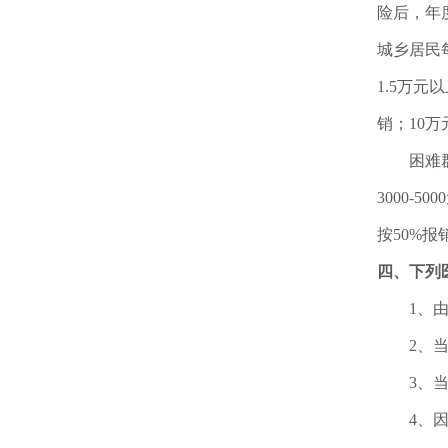
险后，年
城乡居民
1.5万元
销；10万
困难群众
3000-5
按50%报
四、下列
1、由
2、当从
3、当
4、因犯