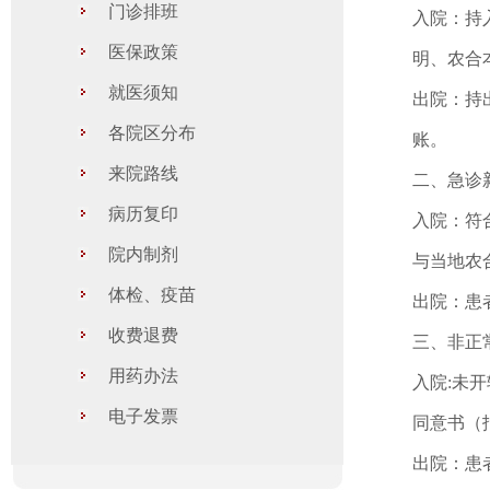
门诊排班
入院：持
医保政策
明、农合
就医须知
出院：持
各院区分布
账。
来院路线
二、急诊
病历复印
入院：符
院内制剂
与当地农
体检、疫苗
出院：患
收费退费
三、非正
用药办法
入院:未
电子发票
同意书（
出院：患