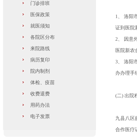
门诊排班
医保政策
1、 洛
就医须知
证到医院
各院区分布
2、 因
来院路线
医院新农
病历复印
3、 洛
院内制剂
办办理手
体检、疫苗
收费退费
(二) 出
用药办法
电子发票
九县八区
合作医疗