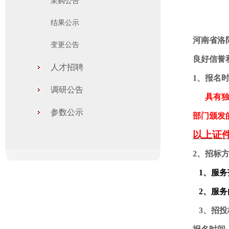
采购公告
结果公示
河南省洛
变更公告
良好信誉
人才招聘
1
、报名
调研公告
具有
参数公示
部门颁发
以上证
2
、招标
1
、服务
2
、服务
3
、
招投