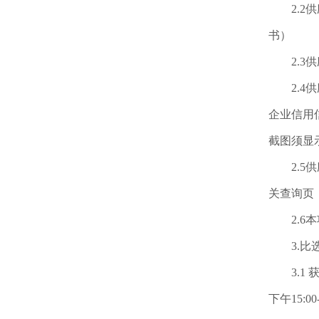
2.2供
书）
2.3供
2.4供
企业信用
截图须显
2.5供应
关查询页
2.6本
3.比选
3.1 获
下午15:00