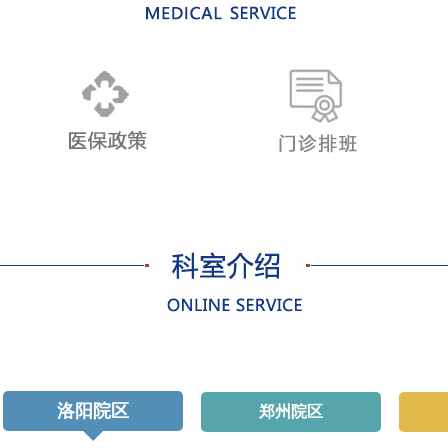
洛阳院区
郑州院区