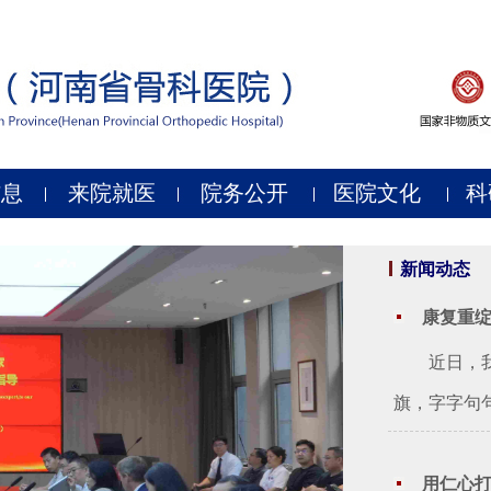
信息
来院就医
院务公开
医院文化
科
新闻动态
康复重绽
近日，我院
旗，字字句句
用仁心打