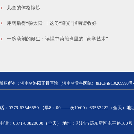
儿童的体格锻炼
用药后得“躲太阳”！这份“避光”指南请收好
一碗汤剂的诞生：读懂中药煎煮里的 “药学艺术”
版权所有：河南省洛阳正骨医院（河南省骨科医院）豫ICP备:10209990号-
9-63546550 （早8：00——晚10:00）63552222（全天
0371-88820000（全天） 地址：郑州市郑东新区永平路10